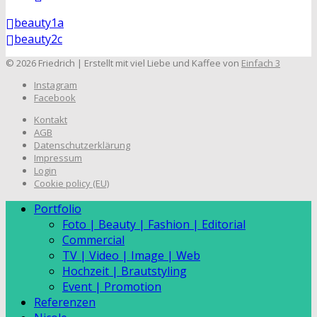
beauty1a
beauty2c
© 2026 Friedrich | Erstellt mit viel Liebe und Kaffee von
Einfach 3
Instagram
Facebook
Kontakt
AGB
Datenschutzerklärung
Impressum
Login
Cookie policy (EU)
Portfolio
Foto | Beauty | Fashion | Editorial
Commercial
TV | Video | Image | Web
Hochzeit | Brautstyling
Event | Promotion
Referenzen