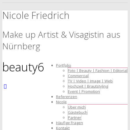
Nicole Friedrich
Make up Artist & Visagistin aus
Nürnberg
beauty6
Portfolio
Foto | Beauty | Fashion | Editorial
Commercial
TV | Video | Image | Web
Hochzeit | Brautstyling
Event | Promotion
Referenzen
Nicole
Über mich
Gästebuch
Partner
Häufige Fragen
Kontakt