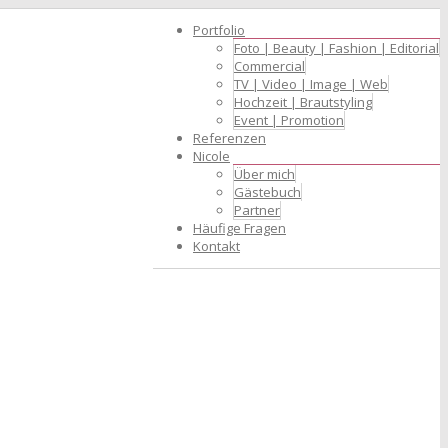
Portfolio
Foto | Beauty | Fashion | Editorial
Commercial
TV | Video | Image | Web
Hochzeit | Brautstyling
Event | Promotion
Referenzen
Nicole
Über mich
Gästebuch
Partner
Häufige Fragen
Kontakt