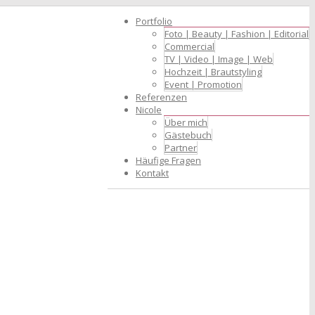
Portfolio
Foto | Beauty | Fashion | Editorial
Commercial
TV | Video | Image | Web
Hochzeit | Brautstyling
Event | Promotion
Referenzen
Nicole
Über mich
Gästebuch
Partner
Häufige Fragen
Kontakt