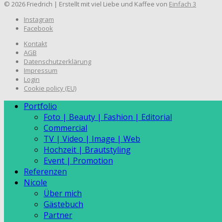
© 2026 Friedrich | Erstellt mit viel Liebe und Kaffee von
Einfach 3
Instagram
Facebook
Kontakt
AGB
Datenschutzerklärung
Impressum
Login
Cookie policy (EU)
Portfolio
Foto | Beauty | Fashion | Editorial
Commercial
TV | Video | Image | Web
Hochzeit | Brautstyling
Event | Promotion
Referenzen
Nicole
Über mich
Gästebuch
Partner