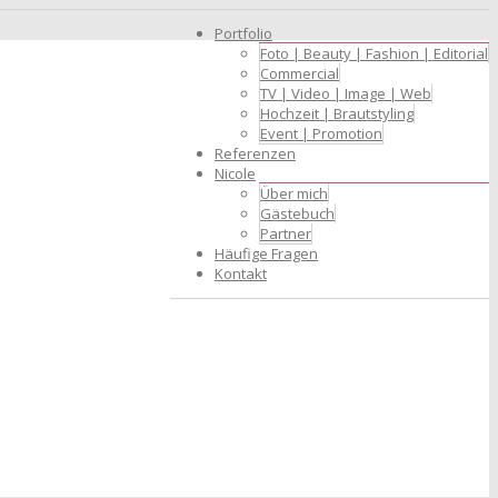
Portfolio
Foto | Beauty | Fashion | Editorial
Commercial
TV | Video | Image | Web
Hochzeit | Brautstyling
Event | Promotion
Referenzen
Nicole
Über mich
Gästebuch
Partner
Häufige Fragen
Kontakt